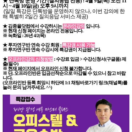
★ 단톡방 운영 기간 (질의응답 전용) : 4월 9일(목) 오전 11
시 ~ 4월 10일(금) 오후 9시까지
(일일 특강은 단톡방을 운영하지 않으나, 이번 강의에 한
해 특별히 2일간 질의응답 서비스 제공)
★ 김종율닷컴에서 수강하시는
온라인강의
입니다.
※ 현재 신청 페이지는 온라인 전용입니다.
※ 녹화일 : 26년 4/2(목)
★ 투자연구반 연속 수강 회원 :
특강권 사용 가능
※ 투자연구반 연속 수강시에 특강권이 지급됩니다.
★
오프라인강의 신청방법
: 수강료 입금 > 수강신청서(구글폼) 제
출(필수)
※
현재 페이지에서 오프라인 신청 불가
합니다.
※ 단, 오프라인반은 입금선착순으로 마감될 수 있으니 참고 바랍
니다.
(오프라인반 등록 희망시 하단에 1:1 채팅바로가기 링크(채널톡)를
눌러 문의 남겨주세요. ^^)