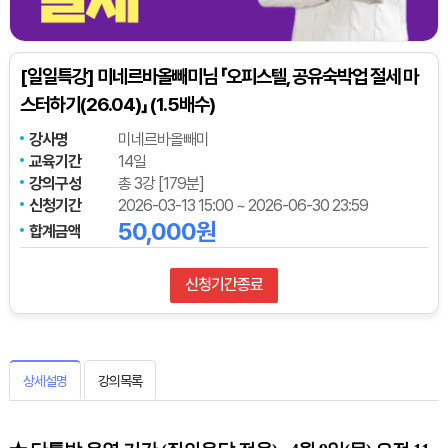
[일일특강] 미네르바올빼미님 「오피스텔, 공유숙박업 절세 마
스터하기(26.04)」 (1.5배수)
강사명
미네르바올빼미
교육기간
14일
강의구성
총 3강 [179분]
신청기간
2026-03-13 15:00 ~ 2026-06-30 23:59
50,000원
합계금액
신청기간종료
상세설명
강의목록