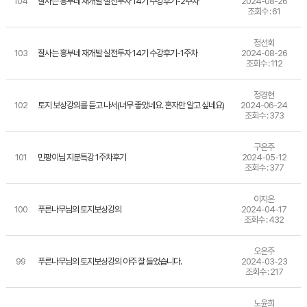
104
잘사는 흥부네 재개발 실전투자 14기 수강후기-2주차
2024-08-26
조회수 : 61
정선회
103
잘사는 흥부네 재개발 실전투자 14기 수강후기-1주차
2024-08-26
조회수 : 112
정경현
102
토지 보상강의를 듣고 나서(너무 좋았네요. 혼자만 알고 싶네요)
2024-06-24
조회수 : 373
구은주
101
민팡이님 지분특강 1주차후기
2024-05-12
조회수 : 377
이지은
100
푸른나무님의 토지보상강의
2024-04-17
조회수 : 432
오은주
99
푸른나무님의 토지보상강의 아주 잘 들었습니다.
2024-03-23
조회수 : 217
노윤희