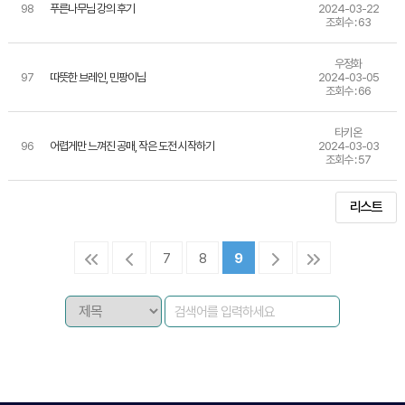
98
푸른나무님 강의 후기
2024-03-22
조회수 : 63
우정화
97
따뜻한 브레인, 민팡이님
2024-03-05
조회수 : 66
타키온
96
어렵게만 느껴진 공매, 작은 도전 시작하기
2024-03-03
조회수 : 57
리스트
7
8
9